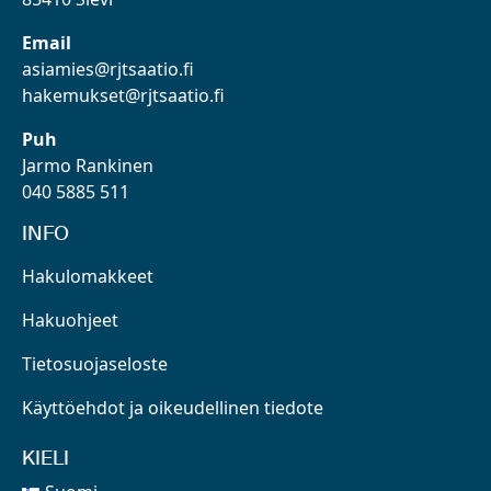
Email
asiamies@rjtsaatio.fi
hakemukset@rjtsaatio.fi
Puh
Jarmo Rankinen
040 5885 511
INFO
Hakulomakkeet
Hakuohjeet
Tietosuojaseloste
Käyttöehdot ja oikeudellinen tiedote
KIELI