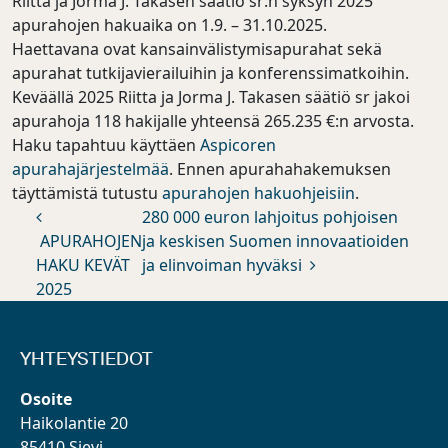
Riitta ja Jorma J. Takasen säätiö sr:n syksyn 2025
apurahojen hakuaika on 1.9. – 31.10.2025.
Haettavana ovat kansainvälistymisapurahat sekä
apurahat tutkijavierailuihin ja konferenssimatkoihin.
Keväällä 2025 Riitta ja Jorma J. Takasen säätiö sr jakoi
apurahoja 118 hakijalle yhteensä 265.235 €:n arvosta.
Haku tapahtuu käyttäen
Aspicoren
apurahajärjestelmää
. Ennen apurahahakemuksen
täyttämistä tutustu
apurahojen hakuohjeisiin
.
Artikkelien selaus
280 000 euron lahjoitus pohjoisen
APURAHOJEN
ja keskisen Suomen innovaatioiden
HAKU KEVÄT
ja elinvoiman hyväksi
2025
YHTEYSTIEDOT
Osoite
Haikolantie 20
85410 Sievi