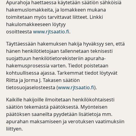
Apurahoja haettaessa käytetään säätiön sähköisiä
hakemuslomakkeita, ja lomakkeen mukana
toimitetaan myös tarvittavat liitteet. Linkki
hakulomakkeeseen löytyy
osoitteesta
www.rjtsaatio.fi
.
Täyttäessään hakemuksen hakija hyväksyy sen, että
hänen henkilötietojaan tallennetaan teknisesti
suojattuun henkilötietorekisteriin apuraha-
hakemusprosessia varten. Tiedot poistetaan
kohtuullisessa ajassa. Tarkemmat tiedot löytyvät
Riitta ja Jorma J. Takasen säätiön
tietosuojaselosteesta (
www.rjtsaatio.fi
).
Kaikille hakijoille ilmoitetaan henkilökohtaisesti
säätiön tekemästä päätöksestä. Myönteisen
päätöksen saaneilta pyydetään lisätietoja mm.
apurahan maksamiseen ja verotuksen vaatimuksiin
liittyen.