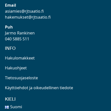
Email
asiamies@rjtsaatio.fi
hakemukset@rjtsaatio.fi
Puh
Jarmo Rankinen
040 5885 511
INFO
Hakulomakkeet
Hakuohjeet
Tietosuojaseloste
Käyttöehdot ja oikeudellinen tiedote
KIELI
Suomi