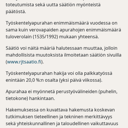
toteutumista sekä uutta säätiön myönteistä
päätöstä.
Työskentelyapurahan enimmäismäärä vuodessa on
sama kuin verovapaiden apurahojen enimmäismäärä
tuloverolain (1535/1992) mukaan yhteensä.
Säätiö voi näitä määriä halutessaan muuttaa, jolloin
mahdollisista muutoksista ilmoitetaan säätiön sivuilla
(
www.rjtsaatio.fi
).
Työskentelyapurahan hakija voi olla palkkatyössä
enintään 20,0 %:n osalta (yksi päivä viikossa).
Apurahaa ei myönnetä perustyövälineiden (puhelin,
tietokone) hankintaan.
Hakemuksessa on kuvattava hakemusta koskevan
tutkimuksen tieteellinen ja tekninen merkittävyys
sekä yhteiskunnallinen ja taloudellinen vaikuttavuus