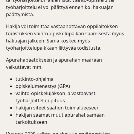
tai työharjoittelun alkamista. Vaihto-opiskelu tai
työharjoittelu ei voi päättyä ennen ko. hakuajan
päättymistä.
Hakija voi toimittaa vastaanottavan oppilaitoksen
todistuksen vaihto-opiskelupaikan saamisesta myös
hakuajan jälkeen. Sama koskee myös
työharjoittelupaikkaan liittyvää todistusta.
Apurahapäätökseen ja apurahan määrään
vaikuttavat mm.
tutkinto-ohjelma
opiskelumenestys (GPA)
vaihto-opiskelujakson ja vastaavasti
työharjoittelun pituus
hakijan siteet säätiön toimialueeseen
hakijan saamat muut apurahat samaan
tarkoitukseen