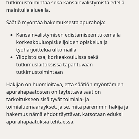
tutkimustoimintaa sekä kansainvälistymistä edellä
mainitulla alueella.
Säätiö myöntää hakemuksesta apurahoja:
Kansainvälistymisen edistämiseen tukemalla
korkeakouluopiskelijoiden opiskelua ja
työharjoittelua ulkomailla
Yliopistoissa, korkeakouluissa sekä
tutkimuslaitoksissa tapahtuvaan
tutkimustoimintaan
Hakijan on huomioitava, että säätiön myöntämien
apurahapäätösten on täytettävä säätiön
tarkoitukseen sisältyvät toimiala- ja
toimialuemääräykset, ja se, mitä paremmin hakija ja
hakemus nämä ehdot täyttävät, katsotaan eduksi
apurahapäätöksiä tehtäessä.