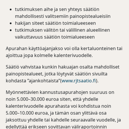
tutkimuksen aihe ja sen yhteys säätiön
mahdollisesti valitsemiin painopistealueisiin
hakijan siteet säätiön toimialueeseen
tutkimuksen välitön tai välillinen alueellinen
vaikuttavuus säätiön toimialueeseen
Apurahan käyttöajanjakso voi olla kertaluonteinen tai
ajoittua jopa kolmelle kalenterivuodelle.
Säätiö vahvistaa kunkin hakuajan osalta mahdolliset
painopistealueet, jotka löytyvät säätiön sivuilta
kohdasta ”ajankohtaista”(
www.rjtsaatio.fi
).
Myönnettävien kannustusapurahojen suuruus on
noin 5.000–30.000 euroa siten, että yhdelle
kalenterivuodelle apurahasta voi kohdistua noin
5.000–10.000 euroa, ja tämän osan ylittävä osa
jaksottuu yhdelle tai kahdelle seuraavalle vuodelle, ja
edellyttää erikseen sovittavan väliraportoinnin