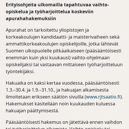
Erityisohjeita ulkomailla tapahtuvaa vaihto-
opiskelua ja työharjoittelua koskeviin
apurahahakemuksiin
Apurahat on tarkoitettu yliopistojen ja
korkeakoulujen kandidaatti- ja maisterivaiheen sekä
ammattikorkeakoulujen opiskelijoille, jotka lähtevät
Suomen ulkopuolelle pitkäaikaiseen (pääsääntöisesti
enemmän kuin yksi kuukausi) vaihto-ohjelmaan
opiskelijaksi tai vastaavan mittaiseen työharjoitteluun
työntekijäksi.
Hakuaika on kaksi kertaa vuodessa, pääsääntöisesti
1.3.–30.4. ja 1.9.–31.10., ja hakuajan alkamisesta
ilmoitetaan erikseen säätiön sivuilla (
www.rjtsaatio.fi
).
Hakemukset käsitellään noin kuukauden kuluessa
hakuajan päättymisestä.
Pääsääntöisesti hakemus on jätettävä ennen vaihdon