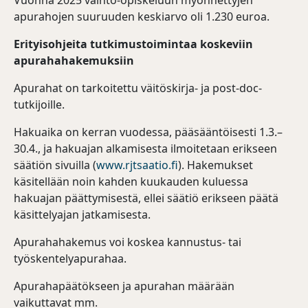
Vuonna 2025 vaihto-opiskeluun myönnettyjen
apurahojen suuruuden keskiarvo oli 1.230 euroa.
Erityisohjeita tutkimustoimintaa koskeviin
apurahahakemuksiin
Apurahat on tarkoitettu väitöskirja- ja post-doc-
tutkijoille.
Hakuaika on kerran vuodessa, pääsääntöisesti 1.3.–
30.4., ja hakuajan alkamisesta ilmoitetaan erikseen
säätiön sivuilla (
www.rjtsaatio.fi
). Hakemukset
käsitellään noin kahden kuukauden kuluessa
hakuajan päättymisestä, ellei säätiö erikseen päätä
käsittelyajan jatkamisesta.
Apurahahakemus voi koskea kannustus- tai
työskentelyapurahaa.
Apurahapäätökseen ja apurahan määrään
vaikuttavat mm.