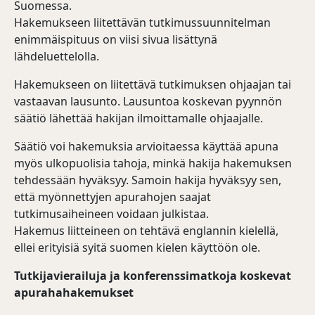
Suomessa.
Hakemukseen liitettävän tutkimussuunnitelman
enimmäispituus on viisi sivua lisättynä
lähdeluettelolla.
Hakemukseen on liitettävä tutkimuksen ohjaajan tai
vastaavan lausunto. Lausuntoa koskevan pyynnön
säätiö lähettää hakijan ilmoittamalle ohjaajalle.
Säätiö voi hakemuksia arvioitaessa käyttää apuna
myös ulkopuolisia tahoja, minkä hakija hakemuksen
tehdessään hyväksyy. Samoin hakija hyväksyy sen,
että myönnettyjen apurahojen saajat
tutkimusaiheineen voidaan julkistaa.
Hakemus liitteineen on tehtävä englannin kielellä,
ellei erityisiä syitä suomen kielen käyttöön ole.
Tutkijavierailuja ja konferenssimatkoja koskevat
apurahahakemukset